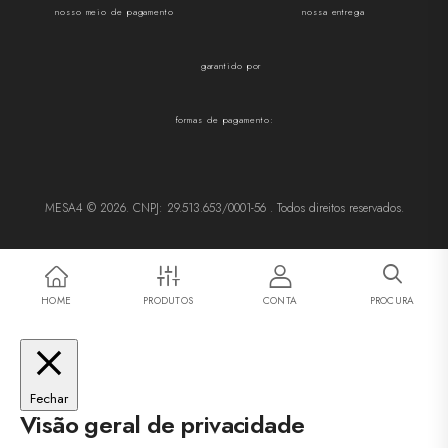
nosso meio de pagamento
nossa entrega
garantido por
formas de pagamento:
MESA4 © 2026. CNPJ: 29.513.653/0001-56 . Todos direitos reservados.
HOME
PRODUTOS
CONTA
PROCURA
Fechar
Visão geral de privacidade