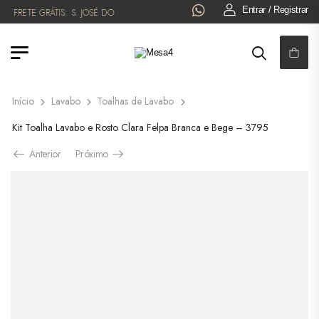
Entrar / Registrar
FRETE GRÁTIS:
S. JOSÉ DO RIO PRETO!
6x NO CARTÃO OU 5% OFF NO PI
Início
Lavabo
Toalhas de Lavabo
Kit Toalha Lavabo e Rosto Clara Felpa Branca e Bege – 3795
Anterior
Próximo