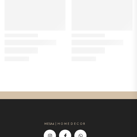
MESA4 | H O M E D E C O R