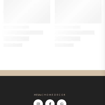
MESA4 | H O M E D E C O R