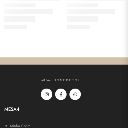
MESA4 | H O M E D E C O R
MESA4
Minha Conta