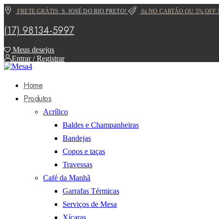
FRETE GRÁTIS:
S. JOSÉ DO RIO PRETO!
6x NO CARTÃO OU 5% OFF 
(17) 98134-5997
Meus desejos
Entrar / Registrar
Home
Produtos
Acrílico
Baldes e Champanheiras
Bandejas
Copos e taças
Travessas
Café da Manhã
Garrafas Térmicas
Serviços de Mesa
Xícaras