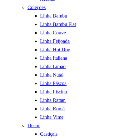
Coleções
Linha Bambu
Linha Bambu Flat
Linha Couve
Linha Feijoada
Linha Hot Dog
Linha Italiana
Linha Limão
Linha Natal
Linha Páscoa
Linha Piscina
Linha Rattan
Linha Romã
Linha Vime
Decor
Castiçais