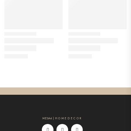
MESA4 | H O M E D E C O R