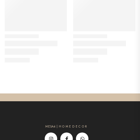
MESA4 | H O M E D E C O R