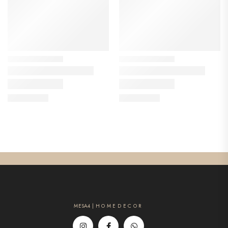
MESA4 | H O M E D E C O R