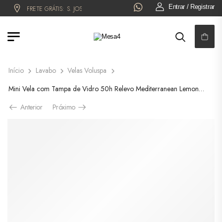
Entrar / Registrar
FRETE GRÁTIS:
S. JOSÉ DO RIO PRETO!
6x NO CARTÃO OU 5% OFF 
Início
Lavabo
Velas Voluspa
Mini Vela com Tampa de Vidro 50h Relevo Mediterranean Lemon – 3659
Anterior
Próximo