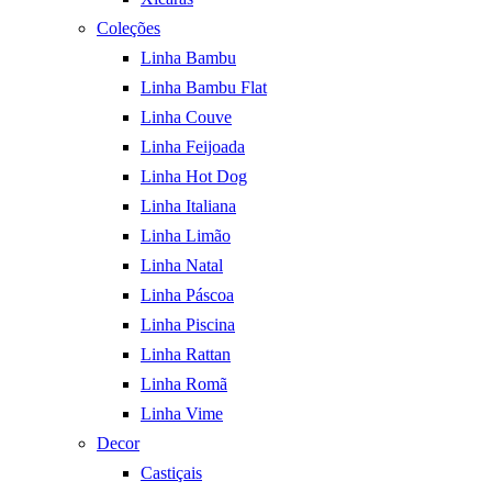
Coleções
Linha Bambu
Linha Bambu Flat
Linha Couve
Linha Feijoada
Linha Hot Dog
Linha Italiana
Linha Limão
Linha Natal
Linha Páscoa
Linha Piscina
Linha Rattan
Linha Romã
Linha Vime
Decor
Castiçais