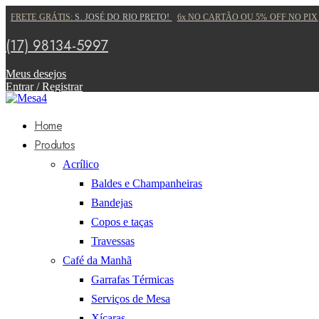
FRETE GRÁTIS:
S. JOSÉ DO RIO PRETO!
6x NO CARTÃO OU 5% OFF NO PIX
(17) 98134-5997
Meus desejos
Entrar / Registrar
Home
Produtos
Acrílico
Baldes e Champanheiras
Bandejas
Copos e taças
Travessas
Café da Manhã
Garrafas Térmicas
Serviços de Mesa
Xícaras