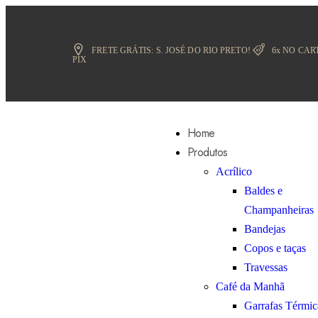
FRETE GRÁTIS:
S. JOSÉ DO RIO PRETO!
6x NO CAR
PIX
Home
Produtos
Acrílico
Baldes e
Champanheiras
Bandejas
Copos e taças
Travessas
Café da Manhã
Garrafas Térmic