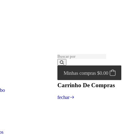
Minhas compras
$0.00
Carrinho De Compras
abo
fechar
os