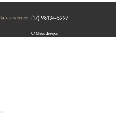
(17) 98134-5997
TÃO OU 5% OFF NO
Meus desejos
as