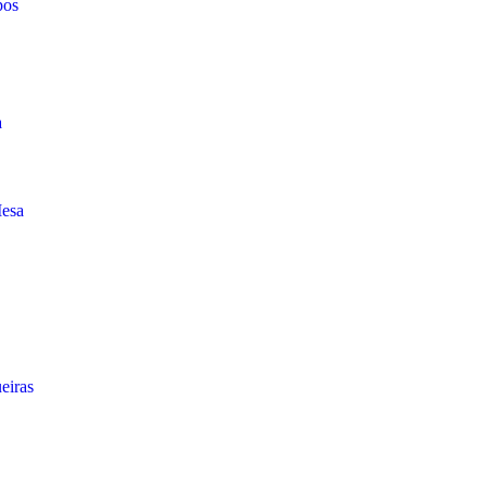
pos
a
Mesa
eiras