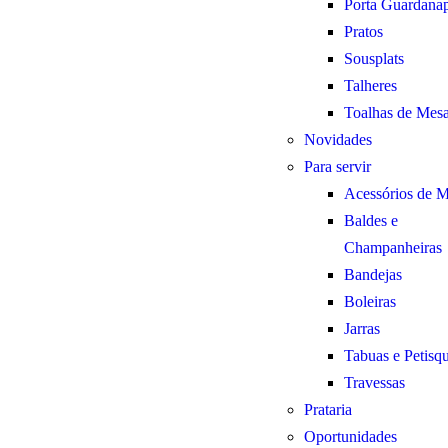
Porta Guardana
Pratos
Sousplats
Talheres
Toalhas de Mes
Novidades
Para servir
Acessórios de 
Baldes e
Champanheiras
Bandejas
Boleiras
Jarras
Tabuas e Petisqu
Travessas
Prataria
Oportunidades