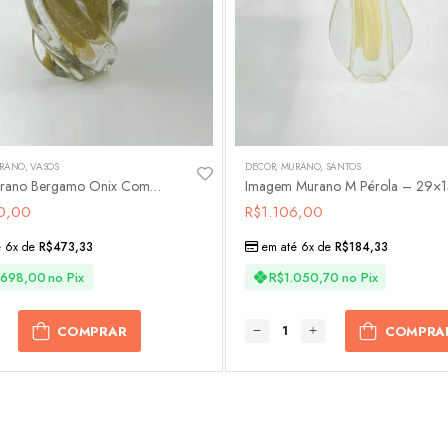
RANO
,
VASOS
DECOR
,
MURANO
,
SANTOS
Vaso Murano Bergamo Onix Com Ouro
Imagem Murano M Pérola – 29×1
0,00
R$
1.106,00
é 6x de
R$
473,33
em até 6x de
R$
184,33
.698,00
no Pix
R$
1.050,70
no Pix
COMPRAR
COMPRA