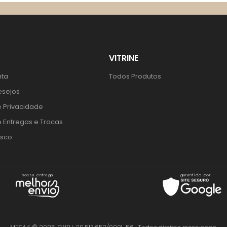
VITRINE
nta
Todos Produtos
esejos
e Privacidade
e Entregas e Trocas
osco
nossa entrega
garantido por