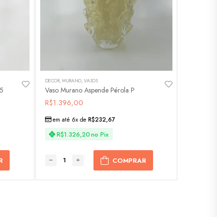
DECOR
,
MURANO
,
VASOS
5
Vaso Murano Aspende Pérola P
R$
1.396,00
em até 6x de
R$
232,67
R$
1.326,20
no Pix
R
COMPRAR