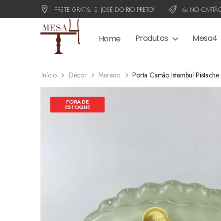
FRETE GRÁTIS:
S. JOSÉ DO RIO PRETO!
6x NO CARTÃO
Produtos
Mesa4
Home
Início
Decor
Murano
Porta Cartão Istambul Pistache
FORA DE
ESTOQUE