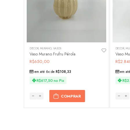
DECOR
,
MURANO
,
VASOS
DECOR
,
MU
Vaso Murano Frufru Pérola
R$
650,00
R$
2.84
em até 6x de
R$
108,33
em at
R$
617,50
no Pix
R$
2
COMPRAR