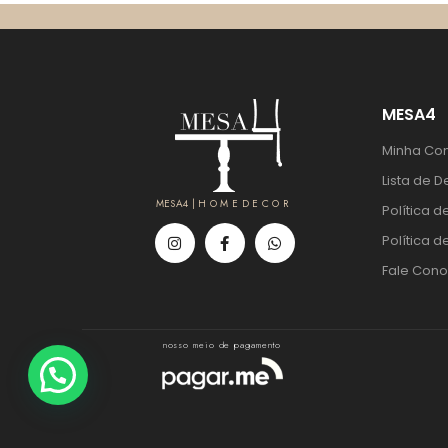
MESA4
Minha Co
Lista de D
MESA4 | H O M E D E C O R
Política d
Política d
Fale Con
nosso meio de pagamento