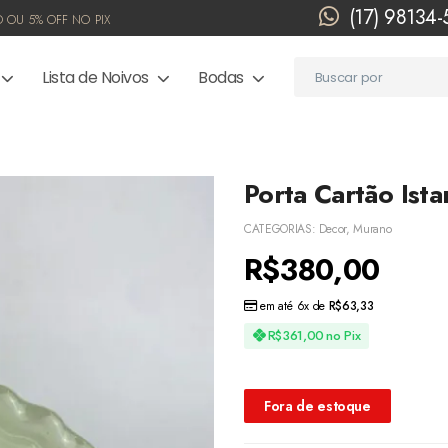
(17) 98134
 OU 5% OFF NO PIX
Lista de Noivos
Bodas
Porta Cartão Ist
CATEGORIAS:
Decor
,
Murano
R$
380,00
em até 6x de
R$
63,33
R$
361,00
no Pix
Fora de estoque