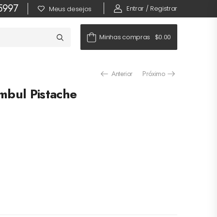
-5997
Entrar / Registrar
Meus desejos
Minhas compras
$0.00
Anterior
Próximo
ambul Pistache