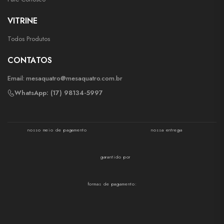
VITRINE
Todos Produtos
CONTATOS
Email:
mesaquatro@mesaquatro.com.br
WhatsApp: (17) 98134-5997
nosso meio de pagamento
nossa entrega
garantido por
formas de pagamento: