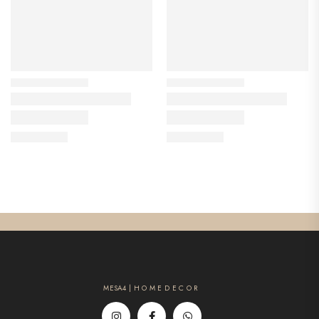
MESA4 | H O M E D E C O R