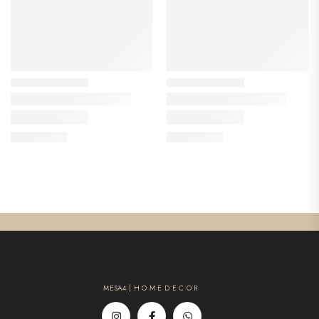
MESA4 | H O M E D E C O R