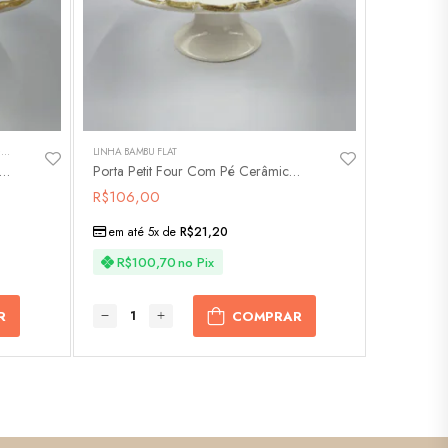
L
LINHA BAMBU FLAT
,
LINHA BAMBU FLAT
,
PARA SERVIR
eira Com Pé Cerâmica Bambu Flat
Porta Petit Four Com Pé Cerâmica Bambu Flat – 7897949417036
R$
106,00
em até 5x de
R$
21,20
R$
100,70
no Pix
R
COMPRAR