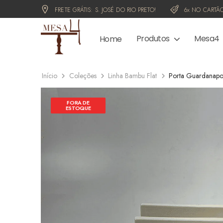
FRETE GRÁTIS:
S. JOSÉ DO RIO PRETO!
6x NO CARTÃO
Produtos
Mesa4
Home
Início
Coleções
Linha Bambu Flat
Porta Guardanapo
FORA DE
ESTOQUE