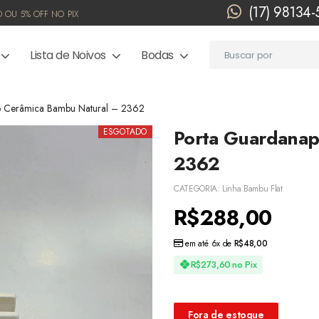
(17) 98134
 OU 5% OFF NO PIX
Lista de Noivos
Bodas
 Cerâmica Bambu Natural – 2362
Porta Guardanap
ESGOTADO
2362
CATEGORIA:
Linha Bambu Flat
R$
288,00
em até 6x de
R$
48,00
R$
273,60
no Pix
Fora de estoque