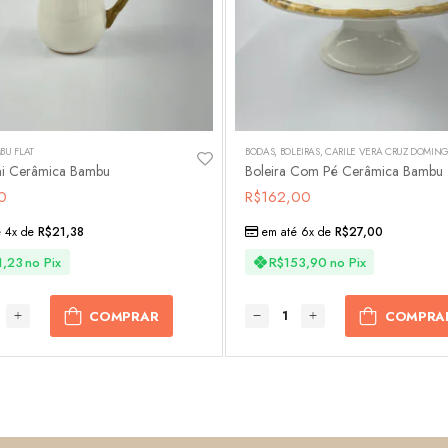
BU FLAT
BODAS
,
BOLEIRAS
,
CÁRILE VERA CRUZ DOMINGUES AMARAL E RODOLFO CRIPPA AMARA
ini Cerâmica Bambu
Bol
0
R$
162,00
é 4x de
R$
21,38
em até 6x de
R$
27,00
1,23
no Pix
R$
153,90
no Pix
COMPRAR
COMPRA