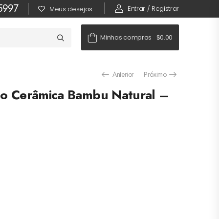
-5997
Entrar / Registrar
Meus desejos
Minhas compras
$0.00
Anterior
Próximo
o Cerâmica Bambu Natural –