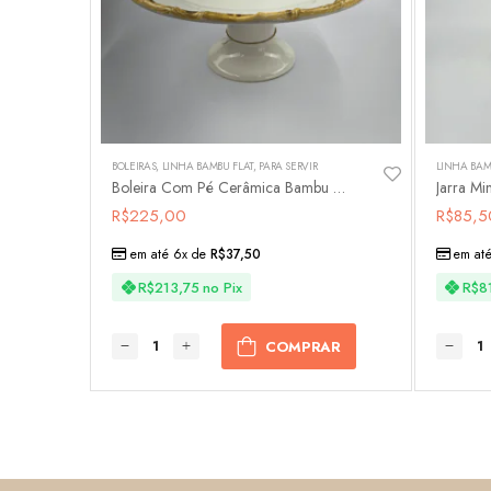
BOLEIRAS
,
LINHA BAMBU FLAT
,
PARA SERVIR
LINHA BAM
Boleira Com Pé Cerâmica Bambu Flat
Jarra M
R$
225,00
R$
85,5
em até 6x de
R$
37,50
em at
R$
213,75
no Pix
R$
8
COMPRAR