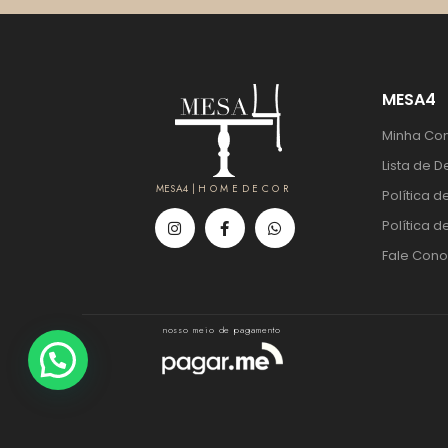
MESA4
Minha Co
Lista de D
MESA4 | H O M E D E C O R
Política d
Política d
Fale Con
nosso meio de pagamento