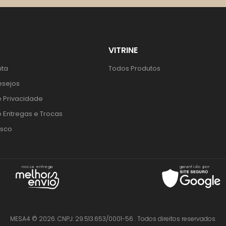
VITRINE
nta
Todos Produtos
esejos
e Privacidade
e Entregas e Trocas
osco
nossa entrega
garantido por
MESA4 © 2026. CNPJ: 29.513.653/0001-56 . Todos direitos reservados.