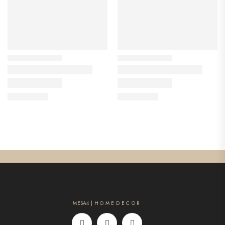
MESA4 | H O M E D E C O R