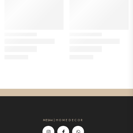
MESA4 | H O M E D E C O R