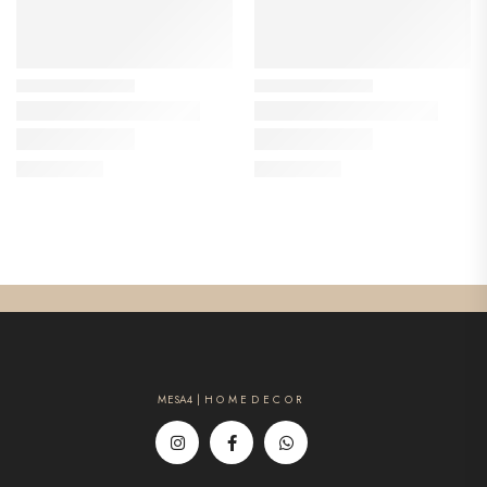
MESA4 | H O M E D E C O R