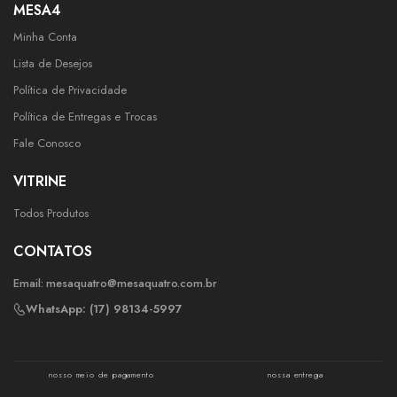
MESA4
Minha Conta
Lista de Desejos
Política de Privacidade
Política de Entregas e Trocas
Fale Conosco
VITRINE
Todos Produtos
CONTATOS
Email:
mesaquatro@mesaquatro.com.br
WhatsApp: (17) 98134-5997
nosso meio de pagamento
nossa entrega