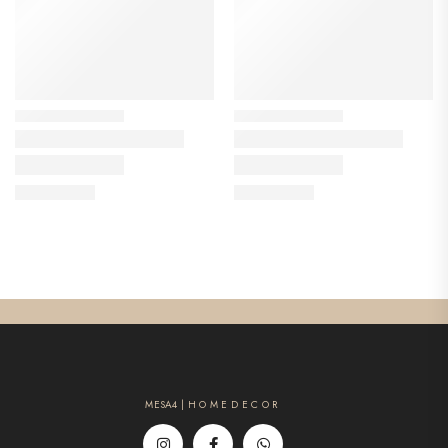
MESA4 | H O M E D E C O R