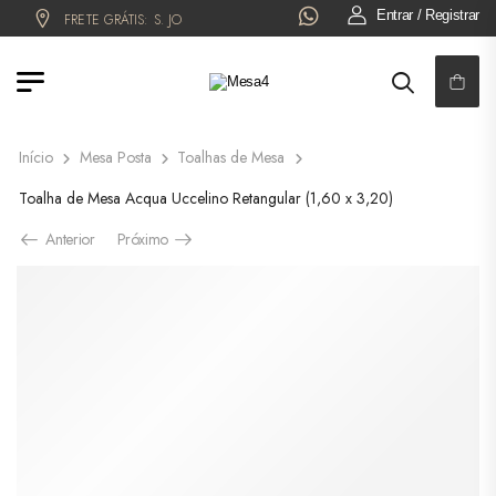
Entrar / Registrar
FRETE GRÁTIS:
S. JOSÉ DO RIO PRETO!
6x NO CARTÃO OU 5% OFF 
Início
Mesa Posta
Toalhas de Mesa
Toalha de Mesa Acqua Uccelino Retangular (1,60 x 3,20)
Anterior
Próximo