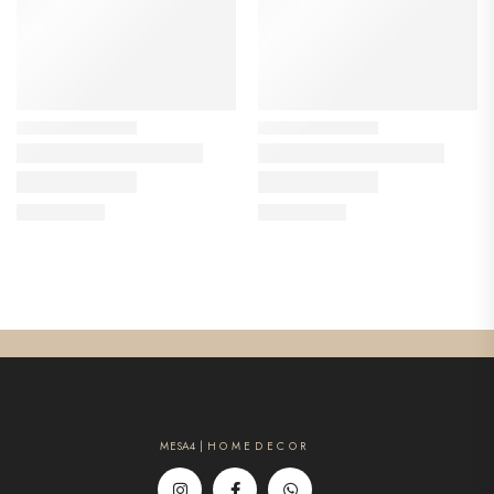
MESA4 | H O M E D E C O R