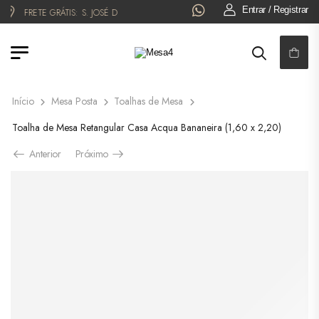
Entrar / Registrar
FRETE GRÁTIS:
S. JOSÉ DO RIO PRETO!
6x NO CARTÃO OU 5% OFF NO 
Início
Mesa Posta
Toalhas de Mesa
Toalha de Mesa Retangular Casa Acqua Bananeira (1,60 x 2,20)
Anterior
Próximo