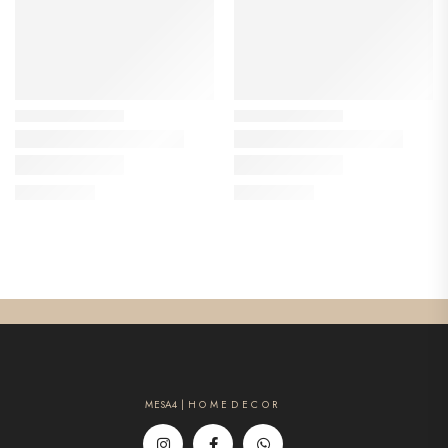
MESA4 | H O M E D E C O R