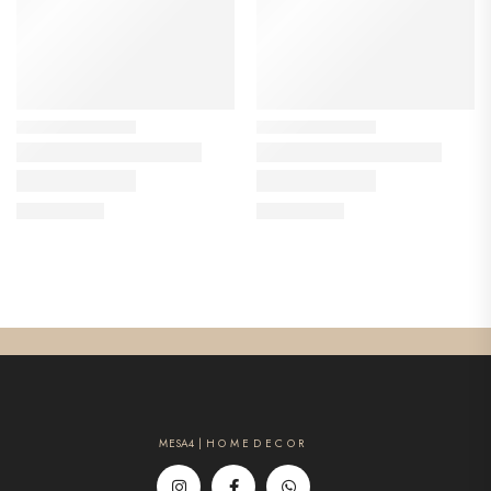
MESA4 | H O M E D E C O R