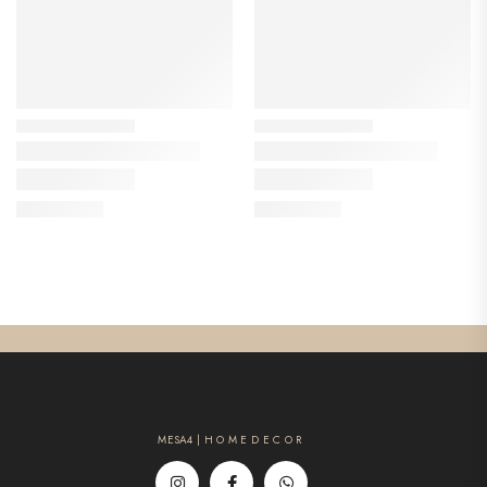
MESA4 | H O M E D E C O R