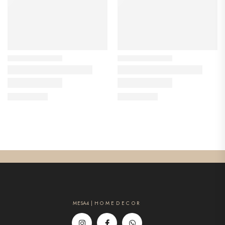
MESA4 | H O M E D E C O R