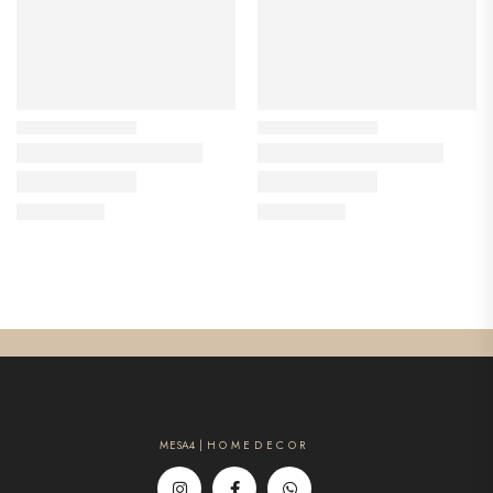
MESA4 | H O M E D E C O R