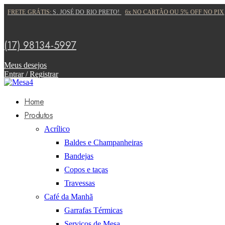
FRETE GRÁTIS:
S. JOSÉ DO RIO PRETO!
6x NO CARTÃO OU 5% OFF NO PIX
(17) 98134-5997
Meus desejos
Entrar / Registrar
Home
Produtos
Acrílico
Baldes e Champanheiras
Bandejas
Copos e taças
Travessas
Café da Manhã
Garrafas Térmicas
Serviços de Mesa