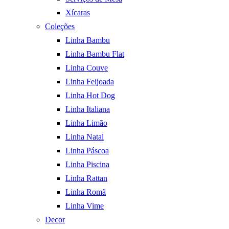
Xícaras
Coleções
Linha Bambu
Linha Bambu Flat
Linha Couve
Linha Feijoada
Linha Hot Dog
Linha Italiana
Linha Limão
Linha Natal
Linha Páscoa
Linha Piscina
Linha Rattan
Linha Romã
Linha Vime
Decor