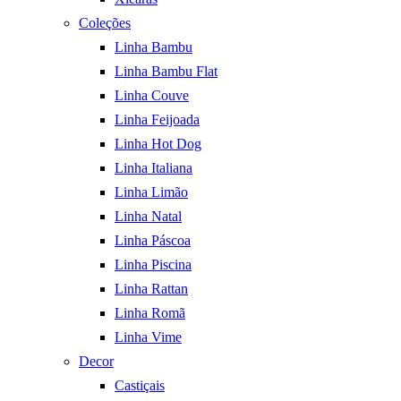
Coleções
Linha Bambu
Linha Bambu Flat
Linha Couve
Linha Feijoada
Linha Hot Dog
Linha Italiana
Linha Limão
Linha Natal
Linha Páscoa
Linha Piscina
Linha Rattan
Linha Romã
Linha Vime
Decor
Castiçais