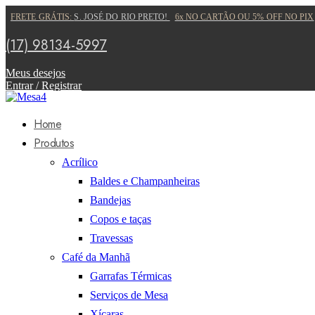
FRETE GRÁTIS:
S. JOSÉ DO RIO PRETO!
6x NO CARTÃO OU 5% OFF NO PIX
(17) 98134-5997
Meus desejos
Entrar / Registrar
Home
Produtos
Acrílico
Baldes e Champanheiras
Bandejas
Copos e taças
Travessas
Café da Manhã
Garrafas Térmicas
Serviços de Mesa
Xícaras