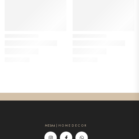
MESA4 | H O M E D E C O R