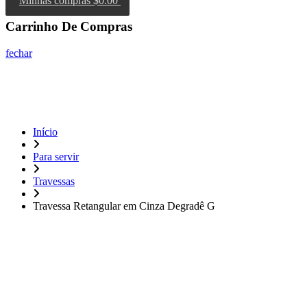
Minhas compras
$0.00
Carrinho De Compras
fechar
Início
Para servir
Travessas
Travessa Retangular em Cinza Degradê G