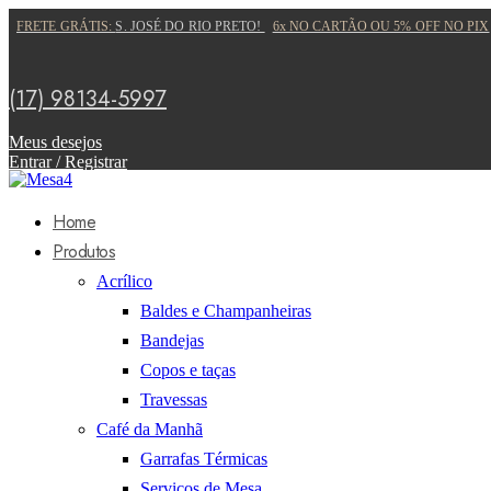
FRETE GRÁTIS:
S. JOSÉ DO RIO PRETO!
6x NO CARTÃO OU 5% OFF NO PIX
(17) 98134-5997
Meus desejos
Entrar / Registrar
Home
Produtos
Acrílico
Baldes e Champanheiras
Bandejas
Copos e taças
Travessas
Café da Manhã
Garrafas Térmicas
Serviços de Mesa