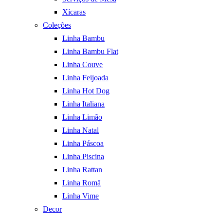
Xícaras
Coleções
Linha Bambu
Linha Bambu Flat
Linha Couve
Linha Feijoada
Linha Hot Dog
Linha Italiana
Linha Limão
Linha Natal
Linha Páscoa
Linha Piscina
Linha Rattan
Linha Romã
Linha Vime
Decor