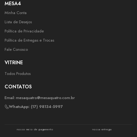
MESA4
Minha Conta
Lista de Desejos
Política de Privacidade
Política de Entregas e Trocas
Fale Conosco
VITRINE
Todos Produtos
CONTATOS
Email:
mesaquatro@mesaquatro.com.br
WhatsApp: (17) 98134-5997
nosso meio de pagamento
nossa entrega