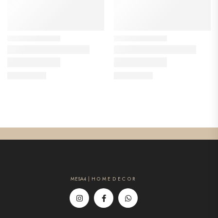
MESA4 | H O M E D E C O R