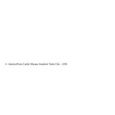
Anterior
Porta Cartão Murano Istambul Verde Chá – 2295