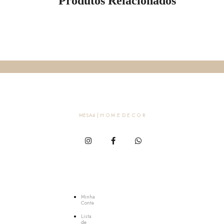
Produtos Relacionados
MESA4 | H O M E D E C O R
MESA4
Minha
Conta
Lista
de