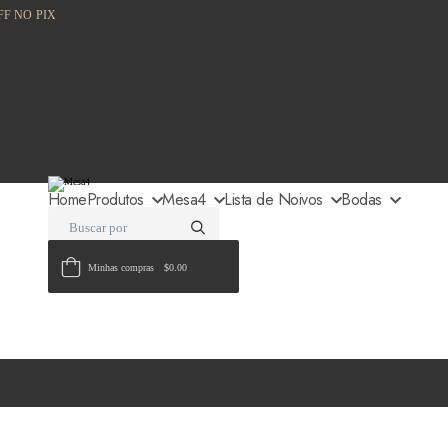
FF NO PIX
Home
Produtos
Mesa4
Lista de Noivos
Bodas
Minhas compras
$0.00