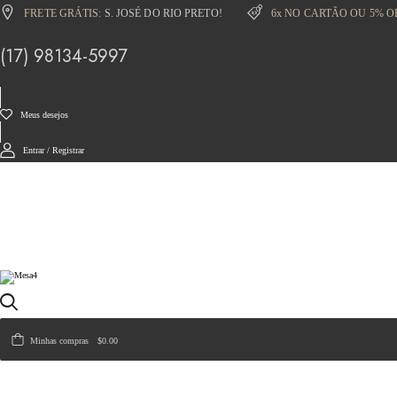
FRETE GRÁTIS:
S. JOSÉ DO RIO PRETO!
6x NO CARTÃO OU 5% O
(17) 98134-5997
Meus desejos
Entrar / Registrar
Minhas compras
$0.00