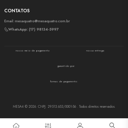
CONTATOS
Email:
mesaquatro@mesaquatro.com.br
WhatsApp: (17) 98134-5997
nosso meio de pagamento
nossa entrega
garantido por
formas de pagamento:
MESA4 © 2026. CNPJ: 29.513.653/0001-56 . Todos direitos reservados.