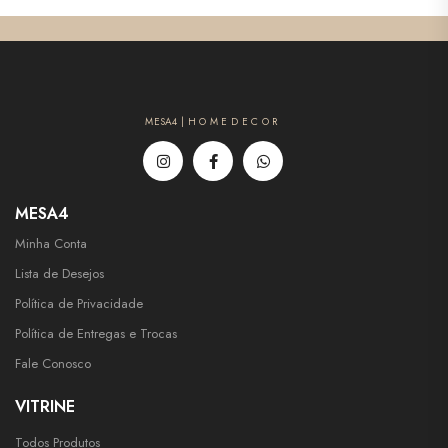
MESA4 | H O M E D E C O R
MESA4
Minha Conta
Lista de Desejos
Política de Privacidade
Política de Entregas e Trocas
Fale Conosco
VITRINE
Todos Produtos