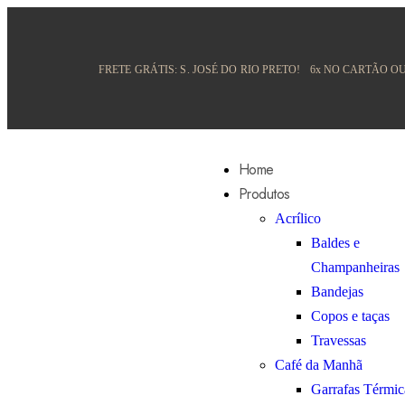
FRETE GRÁTIS:
S. JOSÉ DO RIO PRETO!
6x NO CARTÃO OU
Home
Produtos
Acrílico
Baldes e
Champanheiras
Bandejas
Copos e taças
Travessas
Café da Manhã
Garrafas Térmic