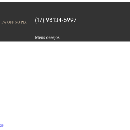
(17) 98134-5997
 5% OFF NO PIX
Meus desejos
as