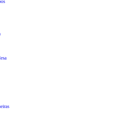
pos
a
Mesa
eiras