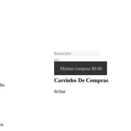
Minhas compras
$0.00
Carrinho De Compras
abo
fechar
os