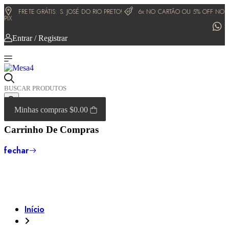
FRETE GRÁTIS:
S. JOSÉ DO RIO PRETO!
6x NO CARTÃO OU 5% OFF NO
PIX
Entrar / Registrar
Minhas compras
$0.00
Carrinho De Compras
fechar
Início