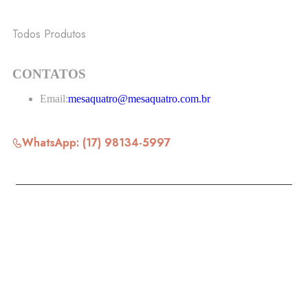
VITRINE
Todos Produtos
CONTATOS
Email:
mesaquatro@mesaquatro.com.br
WhatsApp: (17) 98134-5997
nosso meio de pagamento
nossa entrega
garantido por
formas de pagamento: