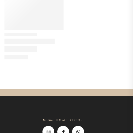
MESA4 | H O M E D E C O R