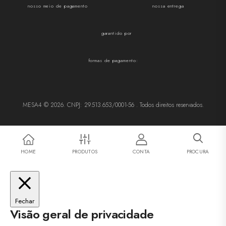
nosso meio de pagamento
nossa entrega
garantido por
formas de pagamento:
MESA4 © 2026. CNPJ: 29.513.653/0001-56 . Todos direitos reservados.
HOME
PRODUTOS
CONTA
PROCURA
Fechar
Visão geral de privacidade