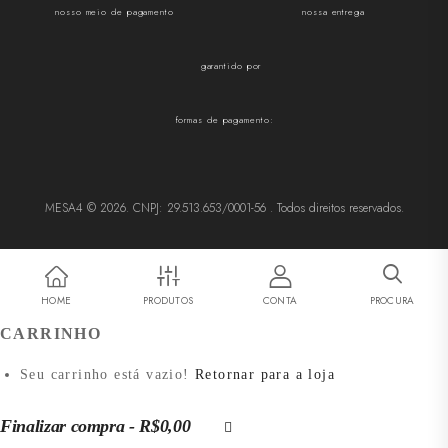
nosso meio de pagamento
nossa entrega
garantido por
formas de pagamento:
MESA4 © 2026. CNPJ: 29.513.653/0001-56 . Todos direitos reservados.
HOME
PRODUTOS
CONTA
PROCURA
CARRINHO
Seu carrinho está vazio!
Retornar para a loja
Finalizar compra
-
R$0,00