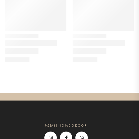
MESA4 | H O M E D E C O R