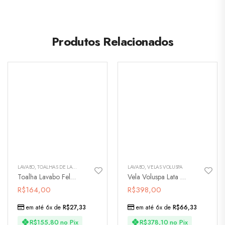
Produtos Relacionados
LAVABO
,
TOALHAS DE LAVABO
LAVABO
,
VELAS VOLUSPA
Toalha Lavabo Felpa Lavanda – 2310
Vela Voluspa Lata 3 Pavios 60h Baltic Âmber
R$
164,00
R$
398,00
em até 6x de
R$
27,33
em até 6x de
R$
66,33
R$
155,80
no Pix
R$
378,10
no Pix