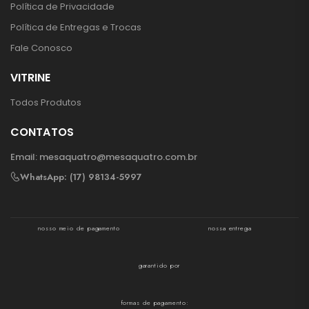
Política de Privacidade
Política de Entregas e Trocas
Fale Conosco
VITRINE
Todos Produtos
CONTATOS
Email:
mesaquatro@mesaquatro.com.br
WhatsApp: (17) 98134-5997
nosso meio de pagamento
nossa entrega
garantido por
formas de pagamento: