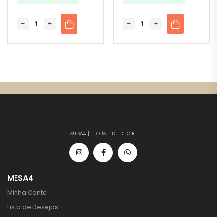
MESA4 | H O M E D E C O R
MESA4
Minha Conta
Lista de Desejos